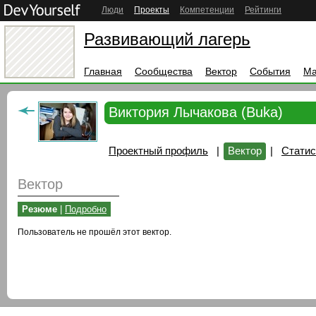
Люди
Проекты
Компетенции
Рейтинги
Развивающий лагерь
Главная
Сообщества
Вектор
События
Ма
Виктория Лычакова (Buka)
Проектный профиль
|
Вектор
|
Статис
Вектор
Резюме
|
Подробно
Пользователь не прошёл этот вектор.