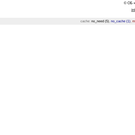
©
ОБ
in
cache:
no_need (5)
,
no_cache (1)
,
m