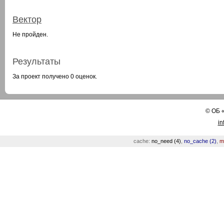
Вектор
Не пройден.
Результаты
За проект получено 0 оценок.
©
ОБ
in
cache:
no_need (4)
,
no_cache (2)
,
m